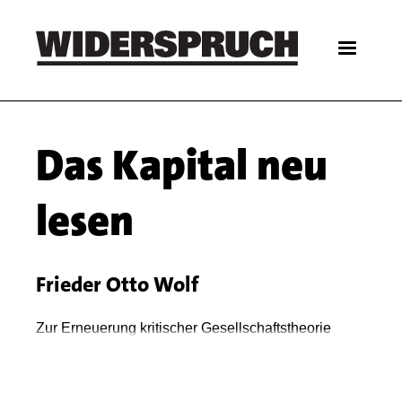
Skip
to
main
content
Main
Das Kapital neu
navigation
lesen
Frieder Otto Wolf
Body
Zur Erneuerung kritischer Gesellschaftstheorie