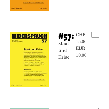
#57:
CHF
15.00
Staat
EUR
und
10.00
Krise