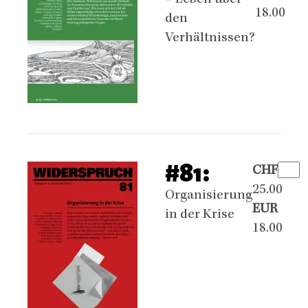
– Leben über
18.00
den
Verhältnissen?
#81:
CHF
25.00
Organisierung
EUR
in der Krise
18.00