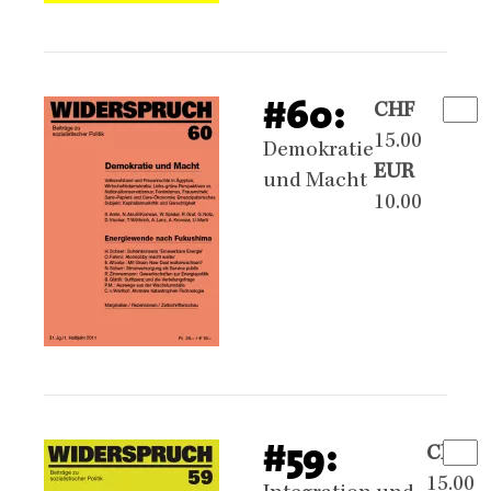
#60:
CHF
15.00
Demokratie
EUR
und Macht
10.00
#59:
CHF
15.00