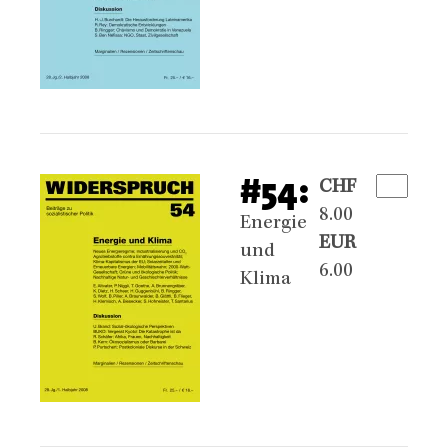
#54:
CHF
8.00
Energie
EUR
und
6.00
Klima