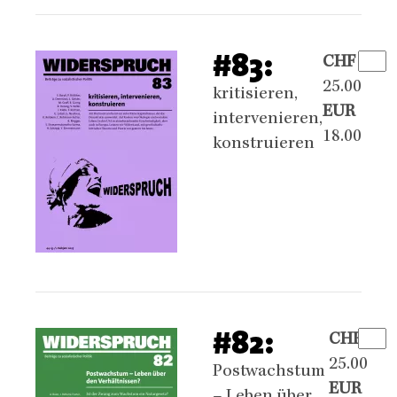
#83:
CHF
25.00
kritisieren,
EUR
intervenieren,
18.00
konstruieren
#82:
CHF
25.00
Postwachstum
EUR