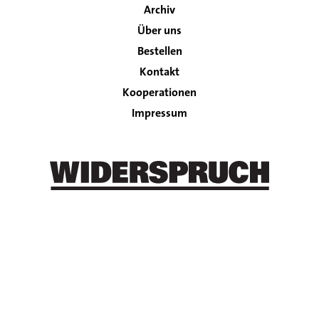
Archiv
Über uns
Bestellen
Kontakt
Footer
Kooperationen
Impressum