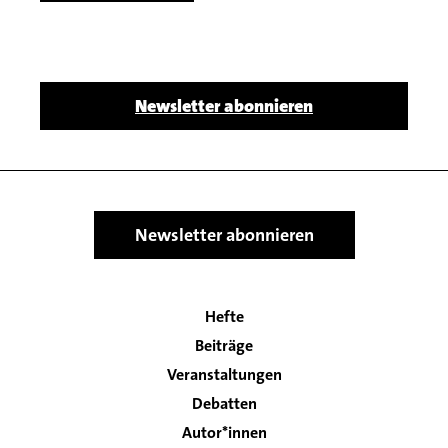
Body
Newsletter abonnieren
Newsletter abonnieren
Hefte
Main
Beiträge
navigation
Veranstaltungen
Debatten
Autor*innen