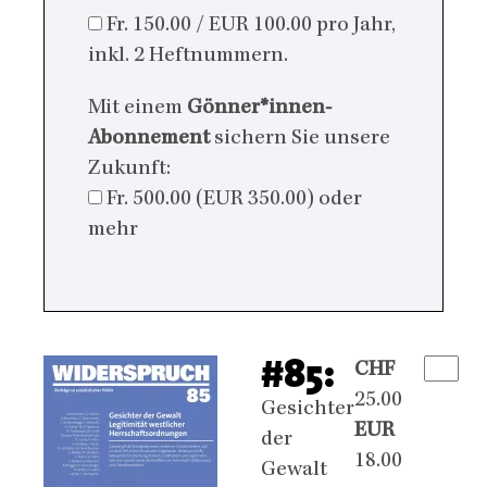
Fr. 150.00 / EUR 100.00 pro Jahr,
inkl. 2 Heftnummern.
Mit einem
Gönner*innen-
Abonnement
sichern Sie unsere
Zukunft:
Fr. 500.00 (EUR 350.00) oder
mehr
#85:
CHF
25.00
Gesichter
EUR
der
18.00
Gewalt