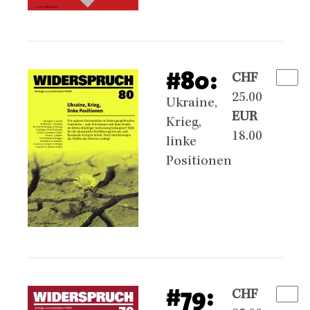
#80:
CHF
25.00
Ukraine,
EUR
Krieg,
18.00
linke
Positionen
#79:
CHF