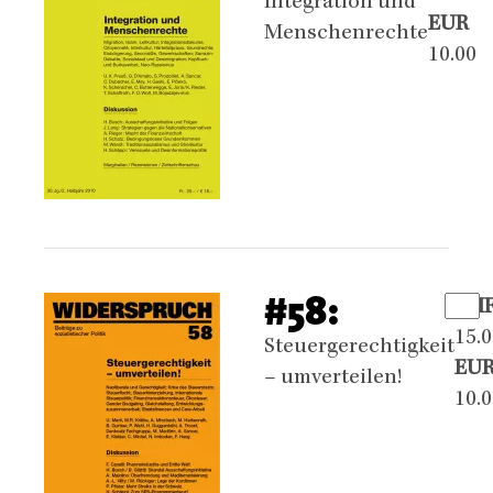
Integration und
EUR
Menschenrechte
10.00
#58:
CH
15.
Steuergerechtigkeit
EU
– umverteilen!
10.