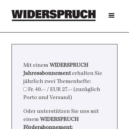
Skip
to
main
content
Main
navigation
Mit einem
WIDERSPRUCH
Jahresabonnement
erhalten Sie
jährlich zwei Themenhefte:
Fr. 40.-- / EUR 27.-- (zuzüglich
Porto und Versand)
Oder unterstützen Sie uns mit
einem
WIDERSPRUCH
Förderabonnement: