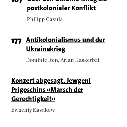
postkolonialer Konflikt
number
Authors
Philipp Casula
Page
177
Titel
Antikolonialismus und der
Ukrainekrieg
number
Authors
Dominic Iten
Arlan Kaskerbai
Titel
Konzert abgesagt. Jewgeni
Prigoschins «Marsch der
Gerechtigkeit»
Authors
Ewgeniy Kasakow