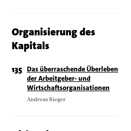
Chapter
Organisierung des
name
Kapitals
Chapter
Page
135
Titel
Das überraschende Überleben
articles
der Arbeitgeber- und
number
Wirtschaftsorganisationen
Authors
Andreas Rieger
Chapter