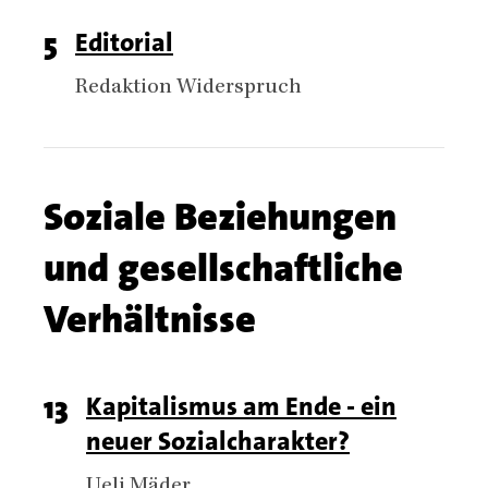
Chapter
Page
5
Titel
Editorial
articles
number
Authors
Redaktion Widerspruch
Chapter
Soziale Beziehungen
name
und gesellschaftliche
Verhältnisse
Chapter
Page
13
Titel
Kapitalismus am Ende - ein
articles
neuer Sozialcharakter?
number
Authors
Ueli Mäder