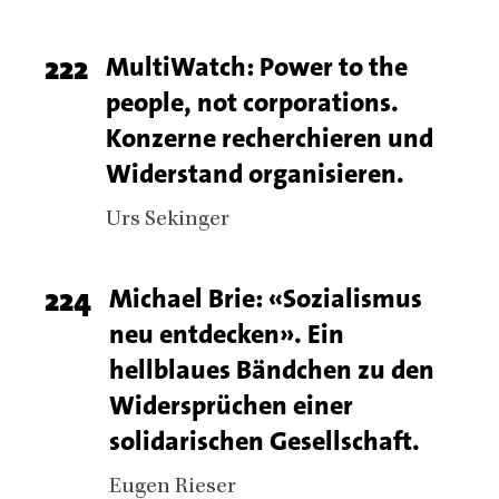
Page
222
Titel
MultiWatch: Power to the
people, not corporations.
number
Konzerne recherchieren und
Widerstand organisieren.
Authors
Urs Sekinger
Page
224
Titel
Michael Brie: «Sozialismus
neu entdecken». Ein
number
hellblaues Bändchen zu den
Widersprüchen einer
solidarischen Gesellschaft.
Authors
Eugen Rieser