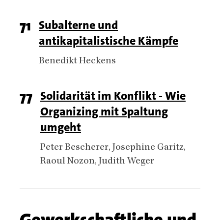
Page
71
Titel
Subalterne und
antikapitalistische Kämpfe
number
Authors
Benedikt Heckens
Page
77
Titel
Solidarität im Konflikt - Wie
Organizing mit Spaltung
number
umgeht
Authors
Peter Bescherer
Josephine Garitz
Raoul Nozon
Judith Weger
Chapter
Gewerkschaftliche und