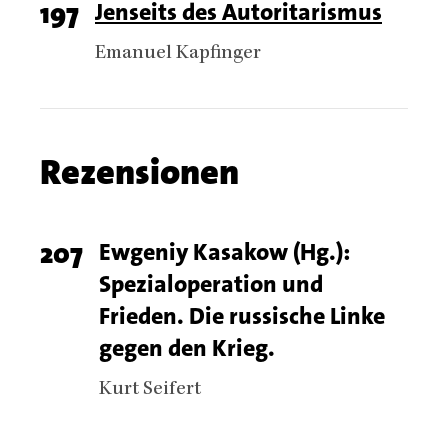
Page
197
Titel
Jenseits des Autoritarismus
number
Authors
Emanuel Kapfinger
Chapter
Rezensionen
name
Chapter
Page
207
Titel
Ewgeniy Kasakow (Hg.):
articles
Spezialoperation und
number
Frieden. Die russische Linke
gegen den Krieg.
Authors
Kurt Seifert