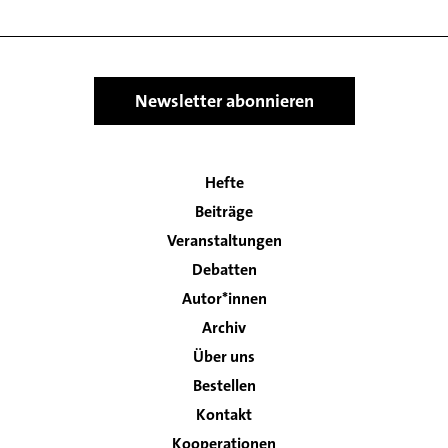
Newsletter abonnieren
Hefte
Main
Beiträge
navigation
Veranstaltungen
Debatten
Autor*innen
Archiv
Über uns
Bestellen
Kontakt
Footer
Kooperationen