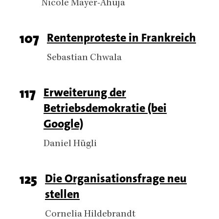
Authors
Nicole Mayer-Ahuja
Page
107
Titel
Rentenproteste in Frankreich
number
Authors
Sebastian Chwala
Page
117
Titel
Erweiterung der
Betriebsdemokratie (bei
number
Google)
Authors
Daniel Hügli
Page
125
Titel
Die Organisationsfrage neu
stellen
number
Authors
Cornelia Hildebrandt