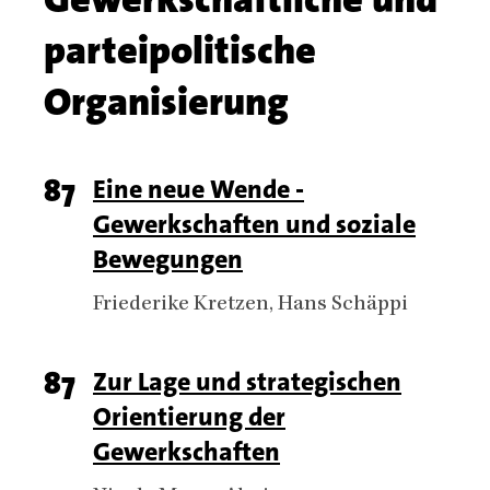
name
parteipolitische
Organisierung
Chapter
Page
87
Titel
Eine neue Wende -
articles
Gewerkschaften und soziale
number
Bewegungen
Authors
Friederike Kretzen
Hans Schäppi
Page
87
Titel
Zur Lage und strategischen
Orientierung der
number
Gewerkschaften