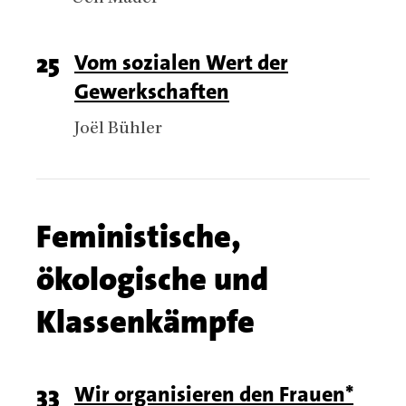
Page
25
Titel
Vom sozialen Wert der
Gewerkschaften
number
Authors
Joël Bühler
Chapter
Feministische,
name
ökologische und
Klassenkämpfe
Chapter
Page
33
Titel
Wir organisieren den Frauen*
articles