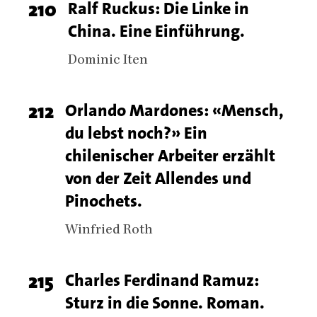
Page
210
Titel
Ralf Ruckus: Die Linke in
China. Eine Einführung.
number
Authors
Dominic Iten
Page
212
Titel
Orlando Mardones: «Mensch,
du lebst noch?» Ein
number
chilenischer Arbeiter erzählt
von der Zeit Allendes und
Pinochets.
Authors
Winfried Roth
Page
215
Titel
Charles Ferdinand Ramuz:
Sturz in die Sonne. Roman.
number