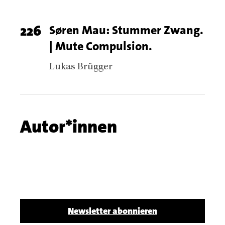
Page
226
Titel
Søren Mau: Stummer Zwang.
| Mute Compulsion.
number
Authors
Lukas Brügger
Chapter
Autor*innen
name
Body
Newsletter abonnieren