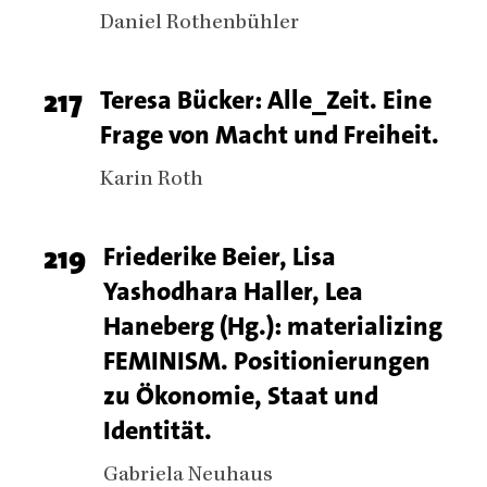
Authors
Daniel Rothenbühler
Page
217
Titel
Teresa Bücker: Alle_Zeit. Eine
Frage von Macht und Freiheit.
number
Authors
Karin Roth
Page
219
Titel
Friederike Beier, Lisa
Yashodhara Haller, Lea
number
Haneberg (Hg.): materializing
FEMINISM. Positionierungen
zu Ökonomie, Staat und
Identität.
Authors
Gabriela Neuhaus