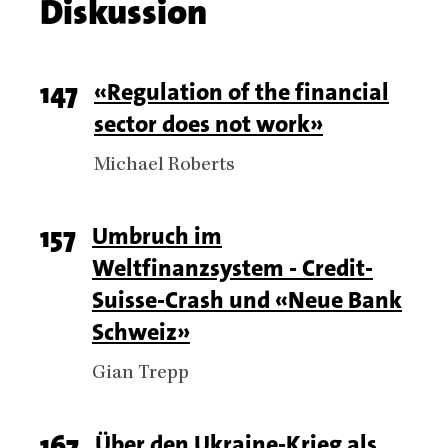
Diskussion
name
Chapter
Page
147
Titel
«Regulation of the financial
articles
sector does not work»
number
Authors
Michael Roberts
Page
157
Titel
Umbruch im
Weltfinanzsystem - Credit-
number
Suisse-Crash und «Neue Bank
Schweiz»
Authors
Gian Trepp
Page
167
Titel
Über den Ukraine-Krieg als