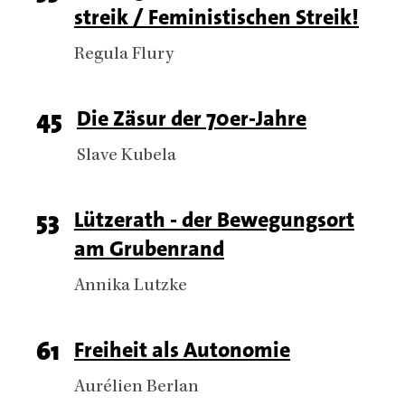
streik / Feministischen Streik!
number
Authors
Regula Flury
Page
45
Titel
Die Zäsur der 70er-Jahre
number
Authors
Slave Kubela
Page
53
Titel
Lützerath - der Bewegungsort
am Grubenrand
number
Authors
Annika Lutzke
Page
61
Titel
Freiheit als Autonomie
number
Authors
Aurélien Berlan