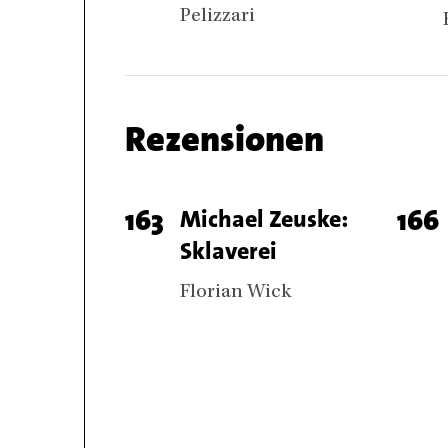
Pelizzari
Chapter
Rezensionen
name
Chapter
Page
163
Titel
Michael Zeuske:
Pag
166
articles
Sklaverei
number
num
Authors
Florian Wick