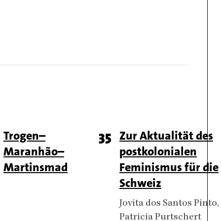
ge
Titel
Trogen–
Page
35
Titel
Zur Aktualität des
Maranhão–
postkolonialen
umber
number
Martinsmad
Feminismus für die
Schweiz
Authors
Jovita dos Santos Pinto
Patricia Purtschert