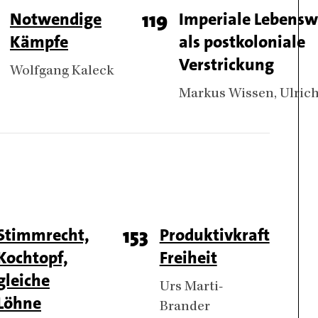
ge
Titel
Notwendige
Page
119
Titel
Imperiale Lebensw
Kämpfe
als postkoloniale
umber
number
Verstrickung
Authors
Wolfgang Kaleck
Authors
Markus Wissen
Ulric
e
Titel
Stimmrecht,
Page
153
Titel
Produktivkraft
Kochtopf,
Freiheit
ber
number
gleiche
Authors
Urs Marti-
Löhne
Brander