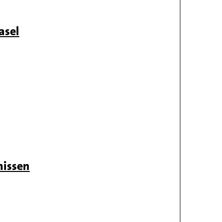
asel
nissen