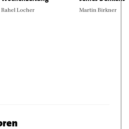
Authors
Rahel Locher
Authors
Martin Birkner
oren