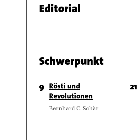
Chapter
Editorial
name
Chapter
Schwerpunkt
name
Chapter
Page
9
Titel
Rösti und
Pa
21
articles
Revolutionen
number
n
Authors
Bernhard C. Schär