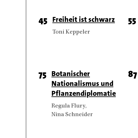
Page
45
Titel
Freiheit ist schwarz
Pa
55
number
n
Authors
Toni Keppeler
Page
75
Titel
Botanischer
Pa
87
Nationalismus und
number
n
Pflanzendiplomatie
Authors
Regula Flury
Nina Schneider