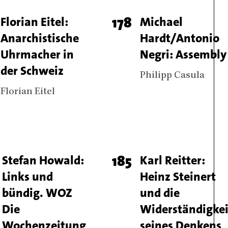
e
Titel
Florian Eitel:
Page
178
Titel
Michael
Anarchistische
Hardt/Antonio
ber
number
Uhrmacher in
Negri: Assembly
der Schweiz
Authors
Philipp Casula
Authors
Florian Eitel
e
Titel
Stefan Howald:
Page
185
Titel
Karl Reitter:
Links und
Heinz Steinert
ber
number
bündig. WOZ
und die
Die
Widerständigkei
Wochenzeitung
seines Denkens