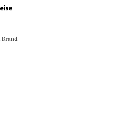
eise
h Brand