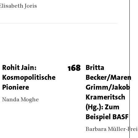
Authors
Elisabeth Joris
e
Titel
Rohit Jain:
Page
168
Titel
Britta
Kosmopolitische
Becker/Maren
ber
number
Pioniere
Grimm/Jakob
Krameritsch
Authors
Nanda Moghe
(Hg.): Zum
Beispiel BASF
Authors
Barbara Müller-Frei