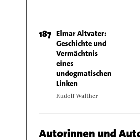
Page
187
Titel
Elmar Altvater:
Geschichte und
number
Vermächtnis
eines
undogmatischen
Linken
Authors
Rudolf Walther
Chapter
Autorinnen und Aut
name