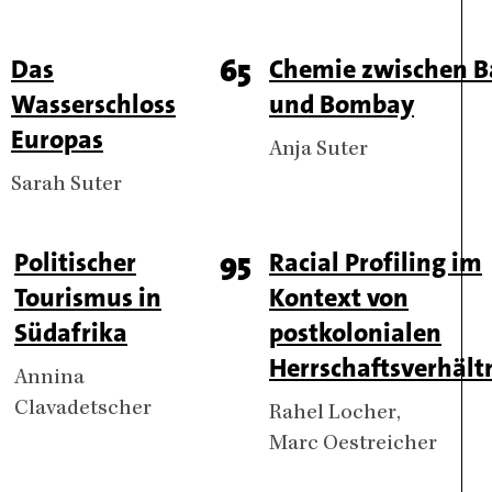
ge
Titel
Das
Page
65
Titel
Chemie zwischen B
Wasserschloss
und Bombay
umber
number
Europas
Authors
Anja Suter
Authors
Sarah Suter
ge
Titel
Politischer
Page
95
Titel
Racial Profiling im
Tourismus in
Kontext von
umber
number
Südafrika
postkolonialen
Herrschaftsverhält
Authors
Annina
Clavadetscher
Authors
Rahel Locher
Marc Oestreicher