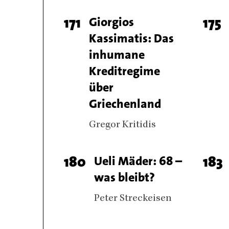
Page
171
Titel
Giorgios
Pag
175
Kassimatis: Das
number
num
inhumane
Kreditregime
über
Griechenland
Authors
Gregor Kritidis
Page
180
Titel
Ueli Mäder: 68 –
Pag
183
was bleibt?
number
num
Authors
Peter Streckeisen