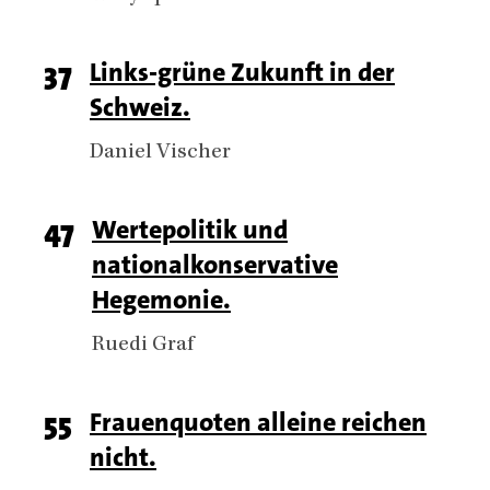
Page
37
Titel
Links-grüne Zukunft in der
Schweiz.
number
Authors
Daniel Vischer
Page
47
Titel
Wertepolitik und
nationalkonservative
number
Hegemonie.
Authors
Ruedi Graf
Page
55
Titel
Frauenquoten alleine reichen
nicht.
number