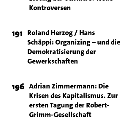
number
Kontroversen
Page
191
Titel
Roland Herzog / Hans
Schäppi: Organizing – und die
number
Demokratisierung der
Gewerkschaften
Page
196
Titel
Adrian Zimmermann: Die
Krisen des Kapitalismus. Zur
number
ersten Tagung der Robert-
Grimm-Gesellschaft