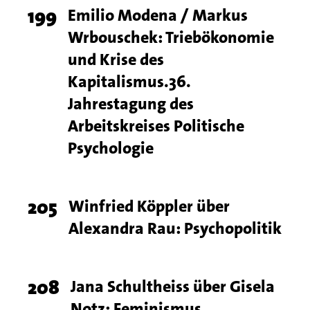
Page
199
Titel
Emilio Modena / Markus
Wrbouschek: Triebökonomie
number
und Krise des
Kapitalismus.36.
Jahrestagung des
Arbeitskreises Politische
Psychologie
Page
205
Titel
Winfried Köppler über
Alexandra Rau: Psychopolitik
number
Page
208
Titel
Jana Schultheiss über Gisela
Notz: Feminismus