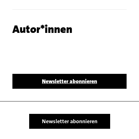
number
Chapter
Autor*innen
name
Body
Newsletter abonnieren
Newsletter abonnieren