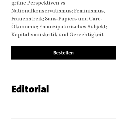
grüne Perspektiven vs.
Nationalkonservatismus; Feminismus,
Frauenstreik; Sans-Papiers und Care-
Ökonomie; Emanzipatorisches Subjekt;
Kapitalismuskritik und Gerechtigkeit
Bestellen
Chapters
Chapter
Editorial
name