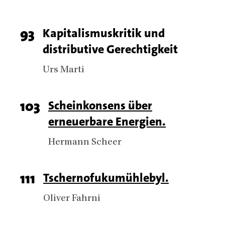
Page
93
Titel
Kapitalismuskritik und
distributive Gerechtigkeit
number
Authors
Urs Marti
Page
103
Titel
Scheinkonsens über
erneuerbare Energien.
number
Authors
Hermann Scheer
Page
111
Titel
Tschernofukumühlebyl.
number
Authors
Oliver Fahrni