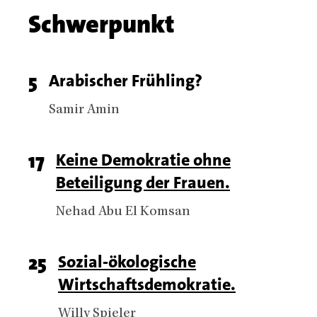
Chapter
Schwerpunkt
name
Chapter
Page
5
Titel
Arabischer Frühling?
articles
number
Authors
Samir Amin
Page
17
Titel
Keine Demokratie ohne
Beteiligung der Frauen.
number
Authors
Nehad Abu El Komsan
Page
25
Titel
Sozial-ökologische
Wirtschaftsdemokratie.
number
Authors
Willy Spieler