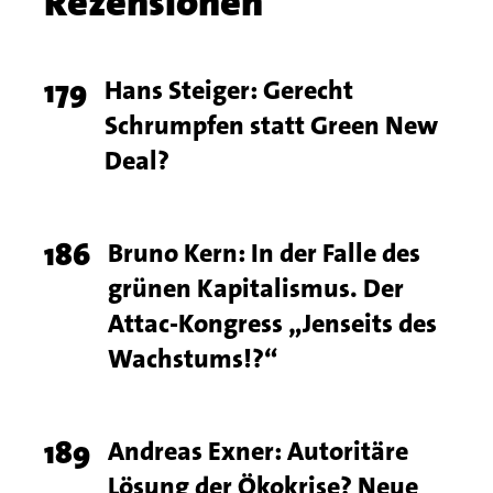
Rezensionen
name
Chapter
Page
179
Titel
Hans Steiger: Gerecht
articles
Schrumpfen statt Green New
number
Deal?
Page
186
Titel
Bruno Kern: In der Falle des
grünen Kapitalismus. Der
number
Attac-Kongress „Jenseits des
Wachstums!?“
Page
189
Titel
Andreas Exner: Autoritäre
Lösung der Ökokrise? Neue