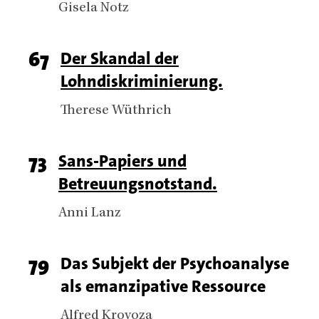
Authors
Gisela Notz
Page
67
Titel
Der Skandal der
Lohndiskriminierung.
number
Authors
Therese Wüthrich
Page
73
Titel
Sans-Papiers und
Betreuungsnotstand.
number
Authors
Anni Lanz
Page
79
Titel
Das Subjekt der Psychoanalyse
als emanzipative Ressource
number
Authors
Alfred Krovoza