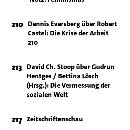
number
Page
210
Titel
Dennis Eversberg über Robert
Castel: Die Krise der Arbeit
number
210
Page
213
Titel
David Ch. Stoop über Gudrun
Hentges / Bettina Lösch
number
(Hrsg.): Die Vermessung der
sozialen Welt
Page
217
Titel
Zeitschriftenschau