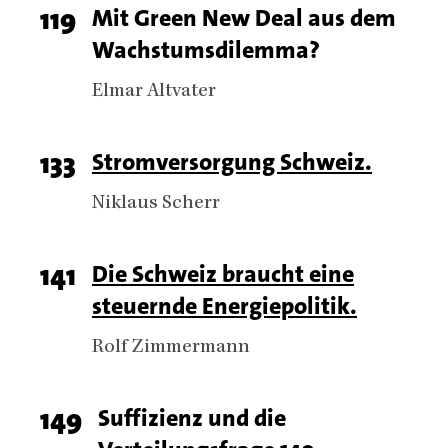
Page
119
Titel
Mit Green New Deal aus dem
Wachstumsdilemma?
number
Authors
Elmar Altvater
Page
133
Titel
Stromversorgung Schweiz.
number
Authors
Niklaus Scherr
Page
141
Titel
Die Schweiz braucht eine
steuernde Energiepolitik.
number
Authors
Rolf Zimmermann
Page
149
Titel
Suffizienz und die