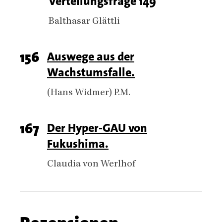
Verteilungsfrage 149
number
Authors
Balthasar Glättli
Page
156
Titel
Auswege aus der
Wachstumsfalle.
number
Authors
(Hans Widmer) P.M.
Page
167
Titel
Der Hyper-GAU von
Fukushima.
number
Authors
Claudia von Werlhof
Chapter