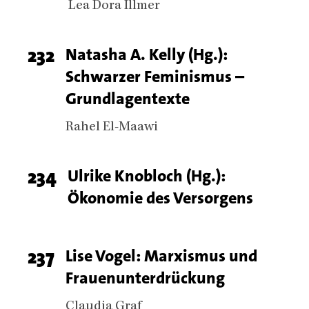
Authors
Lea Dora Illmer
Page
232
Titel
Natasha A. Kelly (Hg.):
Schwarzer Feminismus –
number
Grundlagentexte
Authors
Rahel El-Maawi
Page
234
Titel
Ulrike Knobloch (Hg.):
Ökonomie des Versorgens
number
Page
237
Titel
Lise Vogel: Marxismus und
Frauenunterdrückung
number
Authors
Claudia Graf