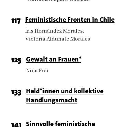
Page
117
Titel
Feministische Fronten in Chile
number
Authors
Iris Hernández Morales
Victoria Aldunate Morales
Page
125
Titel
Gewalt an Frauen*
number
Authors
Nula Frei
Page
133
Titel
Held*innen und kollektive
Handlungsmacht
number
Page
141
Titel
Sinnvolle feministische