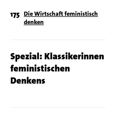
Page
175
Titel
Die Wirtschaft feministisch
denken
number
Chapter
Spezial: Klassikerinnen
name
feministischen
Denkens