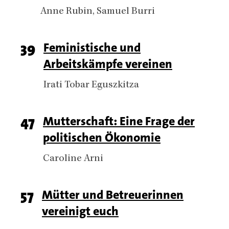
Authors
Anne Rubin
Samuel Burri
Page
39
Titel
Feministische und
Arbeitskämpfe vereinen
number
Authors
Irati Tobar Eguszkitza
Page
47
Titel
Mutterschaft: Eine Frage der
politischen Ökonomie
number
Authors
Caroline Arni
Page
57
Titel
Mütter und Betreuerinnen
vereinigt euch
number