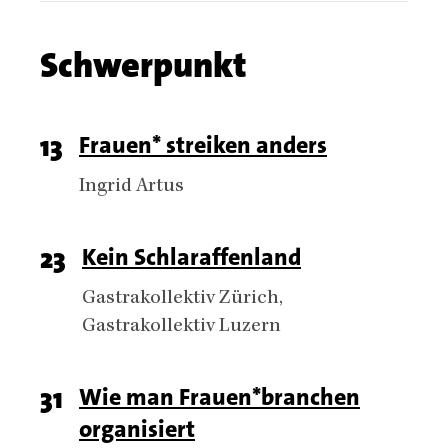
Chapter
Schwerpunkt
name
Chapter
Page
13
Titel
Frauen* streiken anders
articles
number
Authors
Ingrid Artus
Page
23
Titel
Kein Schlaraffenland
number
Authors
Gastrakollektiv Zürich
Gastrakollektiv Luzern
Page
31
Titel
Wie man Frauen*branchen
organisiert
number