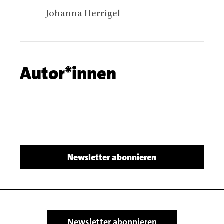
Authors
Johanna Herrigel
Chapter
Autor*innen
name
Body
Newsletter abonnieren
Newsletter abonnieren