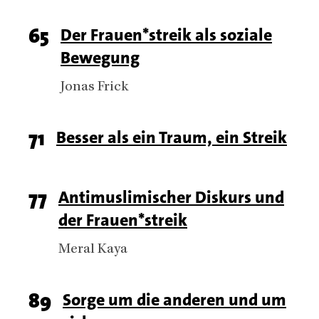
Page
65
Titel
Der Frauen*streik als soziale
Bewegung
number
Authors
Jonas Frick
Page
71
Titel
Besser als ein Traum, ein Streik
number
Page
77
Titel
Antimuslimischer Diskurs und
der Frauen*streik
number
Authors
Meral Kaya
Page
89
Titel
Sorge um die anderen und um