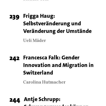
Page
239
Titel
Frigga Haug:
Selbstveränderung und
number
Veränderung der Umstände
Authors
Ueli Mäder
Page
242
Titel
Francesca Falk: Gender
Innovation and Migration in
number
Switzerland
Authors
Carolina Hutmacher
Page
244
Titel
Antje Schrupp: