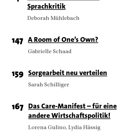
Sprachkritik
number
Authors
Deborah Mühlebach
Page
147
Titel
A Room of One’s Own?
number
Authors
Gabrielle Schaad
Page
159
Titel
Sorgearbeit neu verteilen
number
Authors
Sarah Schilliger
Page
167
Titel
Das Care-Manifest – für eine
andere Wirtschaftspolitik!
number
Authors
Lorena Gulino
Lydia Hässig