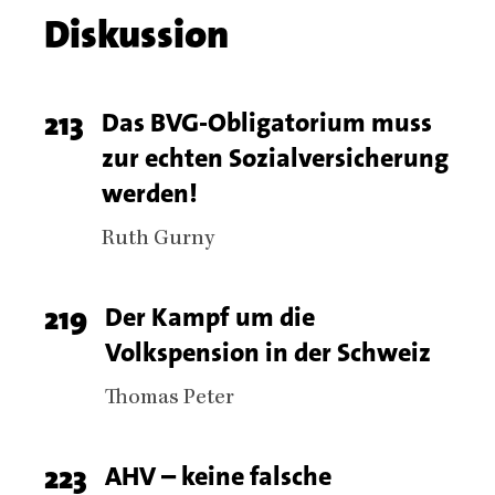
Chapter
Diskussion
name
Chapter
Page
213
Titel
Das BVG-Obligatorium muss
articles
zur echten Sozialversicherung
number
werden!
Authors
Ruth Gurny
Page
219
Titel
Der Kampf um die
Volkspension in der Schweiz
number
Authors
Thomas Peter
Page
223
Titel
AHV – keine falsche