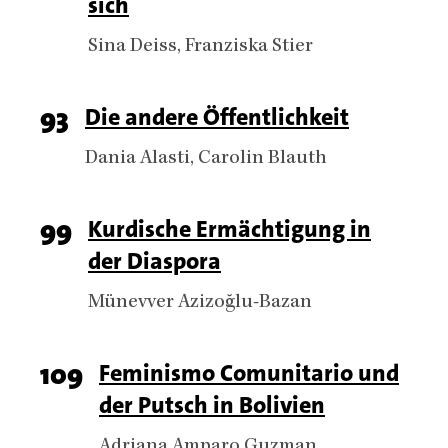
sich
number
Authors
Sina Deiss
Franziska Stier
Page
93
Titel
Die andere Öffentlichkeit
number
Authors
Dania Alasti
Carolin Blauth
Page
99
Titel
Kurdische Ermächtigung in
der Diaspora
number
Authors
Münevver Azizoğlu-Bazan
Page
109
Titel
Feminismo Comunitario und
der Putsch in Bolivien
number
Authors
Adriana Amparo Guzman