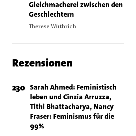
Gleichmacherei zwischen den
number
Geschlechtern
Authors
Therese Wüthrich
Chapter
Rezensionen
name
Chapter
Page
230
Titel
Sarah Ahmed: Feministisch
articles
leben und Cinzia Arruzza,
number
Tithi Bhattacharya, Nancy
Fraser: Feminismus für die
99%