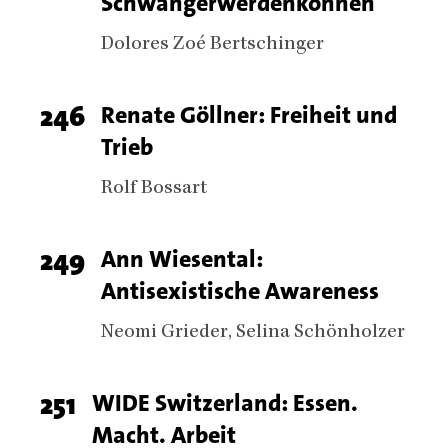
Schwangerwerdenkönnen
number
Authors
Dolores Zoé Bertschinger
Page
246
Titel
Renate Göllner: Freiheit und
Trieb
number
Authors
Rolf Bossart
Page
249
Titel
Ann Wiesental:
Antisexistische Awareness
number
Authors
Neomi Grieder
Selina Schönholzer
Page
251
Titel
WIDE Switzerland: Essen.
Macht. Arbeit
number