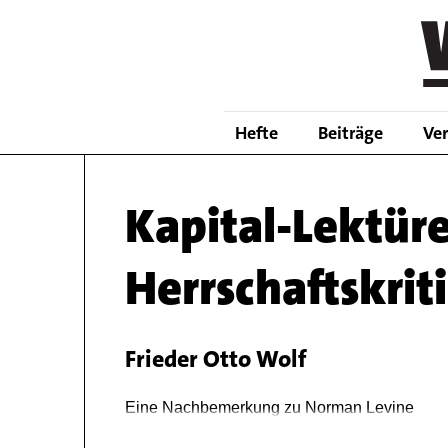
Skip
to
main
content
Hefte
Beiträge
Ve
Kapital-Lektür
Herrschaftskriti
Frieder Otto Wolf
Body
Eine Nachbemerkung zu Norman Levine