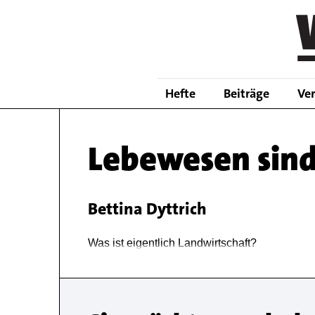
Skip
to
main
content
Hefte
Beiträge
Ve
Lebewesen sind 
Bettina Dyttrich
Body
Was ist eigentlich Landwirtschaft?