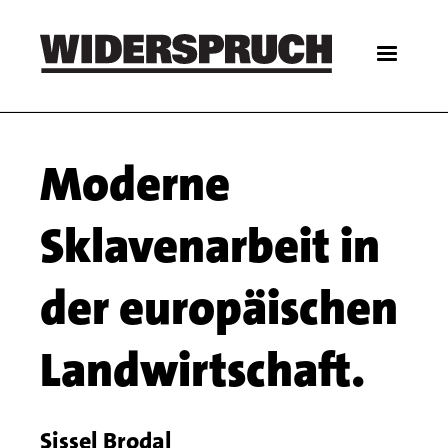
Skip
to
main
content
Main
Moderne
navigation
Sklavenarbeit in
der europäischen
Landwirtschaft.
Sissel Brodal