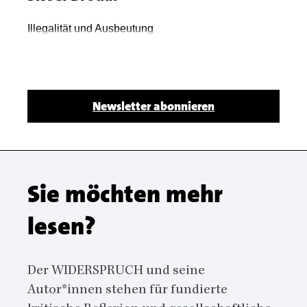
Body
Illegalität und Ausbeutung
Body
Newsletter abonnieren
Sie möchten mehr
lesen?
Der WIDERSPRUCH und seine
Autor*innen stehen für fundierte