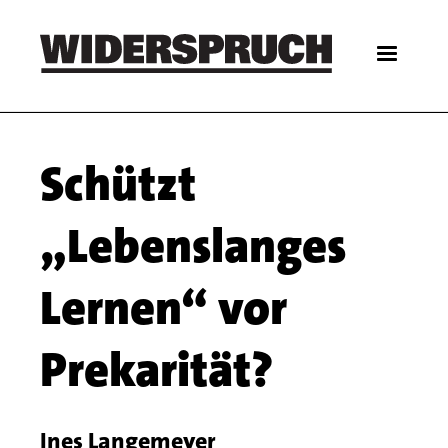
Skip
to
main
content
Main
Schützt
navigation
„Lebenslanges
Lernen“ vor
Prekarität?
Ines Langemeyer