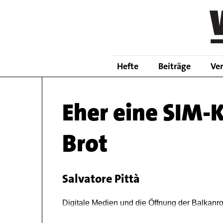
Skip
to
main
content
Hefte
Beiträge
Ve
Eher eine SIM-K
Brot
Salvatore Pittà
Body
Digitale Medien und die Öffnung der Balkanr