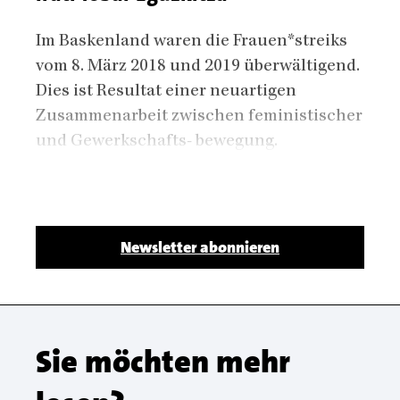
Body
Im Baskenland waren die Frauen*streiks
vom 8. März 2018 und 2019 überwältigend.
Dies ist Resultat einer neuartigen
Zusammenarbeit zwischen feministischer
und Gewerkschafts- bewegung.
Body
Newsletter abonnieren
Sie möchten mehr