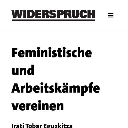
Skip
to
main
content
Main
Feministische
navigation
und
Arbeitskämpfe
vereinen
Irati Tobar Eguzkitza