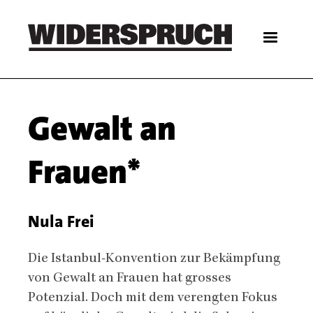
Skip
to
main
content
Main
Gewalt an
navigation
Frauen*
Nula Frei
Body
Die Istanbul-Konvention zur Bekämpfung
von Gewalt an Frauen hat grosses
Potenzial. Doch mit dem verengten Fokus