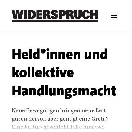
Skip
to
main
content
Main
Held*innen und
navigation
kollektive
Handlungsmacht
Body
Neue Bewegungen bringen neue Leit
guren hervor, aber genügt eine Greta?
Eine kultur- geschichtliche Analyse.