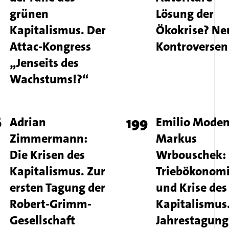
mber
number
grünen
Lösung der
Kapitalismus. Der
Ökokrise? Ne
Attac-Kongress
Kontroversen
„Jenseits des
Wachstums!?“
ge
6
Titel
Adrian
Page
199
Titel
Emilio Moden
Zimmermann:
Markus
mber
number
Die Krisen des
Wrbouschek:
Kapitalismus. Zur
Triebökonom
ersten Tagung der
und Krise des
Robert-Grimm-
Kapitalismus
Gesellschaft
Jahrestagung