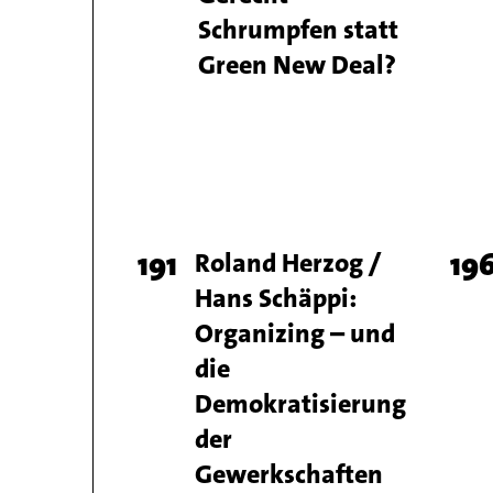
number
nu
Schrumpfen statt
Green New Deal?
Page
191
Titel
Roland Herzog /
Pa
19
Hans Schäppi:
number
nu
Organizing – und
die
Demokratisierung
der
Gewerkschaften