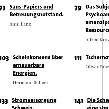
Page
73
Titel
Sans-Papiers und
Page
79
Titel
Das Subj
Betreuungsnotstand.
Psychoan
number
number
emanzipa
Authors
Anni Lanz
Ressourc
Authors
Alfred Kro
Page
103
Titel
Scheinkonsens über
Page
111
Titel
Tscherno
erneuerbare
number
number
Authors
Oliver Fah
Energien.
Authors
Hermann Scheer
Page
133
Titel
Stromversorgung
Page
141
Titel
Die Schw
Schweiz.
eine ste