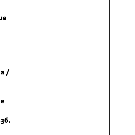
ue
a /
ie
.36.