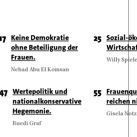
Page
17
Titel
Keine Demokratie
Page
25
Titel
Sozial-ök
ohne Beteiligung der
Wirtscha
number
number
Frauen.
Authors
Willy Spiel
Authors
Nehad Abu El Komsan
Page
47
Titel
Wertepolitik und
Page
55
Titel
Frauenqu
nationalkonservative
reichen n
number
number
Hegemonie.
Authors
Gisela Notz
Authors
Ruedi Graf