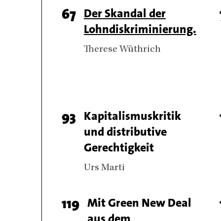
Page
67
Titel
Der Skandal der
Lohndiskriminierung.
number
Authors
Therese Wüthrich
Page
93
Titel
Kapitalismuskritik
und distributive
number
Gerechtigkeit
Authors
Urs Marti
Page
119
Titel
Mit Green New Deal
aus dem