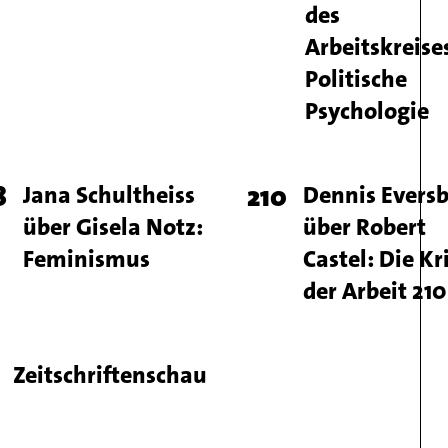
des
Arbeitskreise
Politische
Psychologie
ge
8
Titel
Jana Schultheiss
Page
210
Titel
Dennis Evers
über Gisela Notz:
über Robert
mber
number
Feminismus
Castel: Die Kr
der Arbeit 210
ge
Titel
Zeitschriftenschau
mber