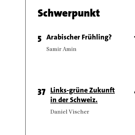
Chapter
Schwerpunkt
name
Chapter
Page
5
Titel
Arabischer Frühling?
articles
number
Authors
Samir Amin
Page
37
Titel
Links-grüne Zukunft
in der Schweiz.
number
Authors
Daniel Vischer