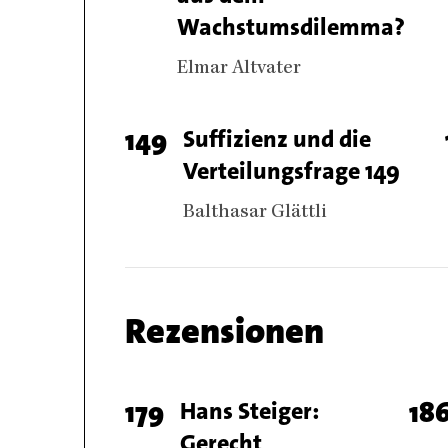
number
Wachstumsdilemma?
Authors
Elmar Altvater
Page
149
Titel
Suffizienz und die
Verteilungsfrage 149
number
Authors
Balthasar Glättli
Chapter
Rezensionen
name
Chapter
Page
179
Titel
Hans Steiger:
Pa
18
articles
Gerecht