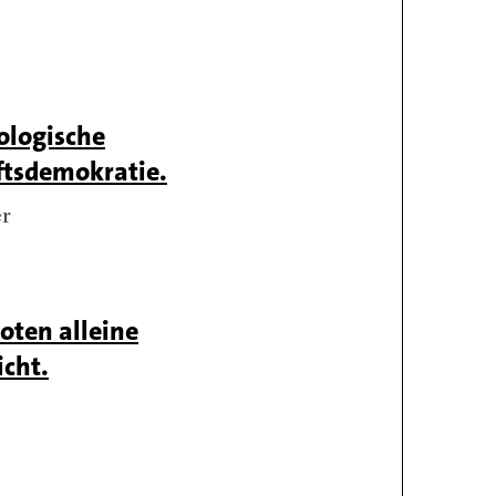
ologische
ftsdemokratie.
er
oten alleine
icht.