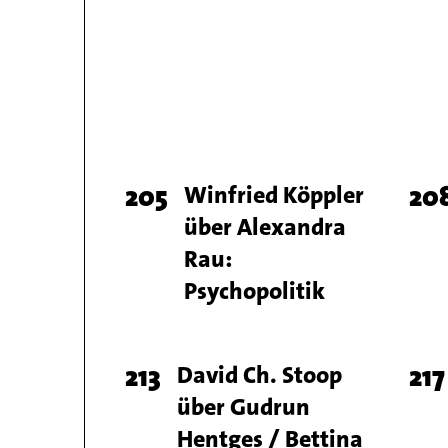
Page
205
Titel
Winfried Köppler
Pa
20
über Alexandra
number
nu
Rau:
Psychopolitik
Page
213
Titel
David Ch. Stoop
Pa
217
über Gudrun
number
nu
Hentges / Bettina