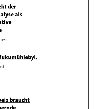
ekt der
alyse als
tive
e
voza
fukumühlebyl.
rni
eiz braucht
uernde