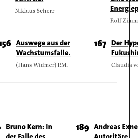
number
number
Energiep
Authors
Niklaus Scherr
Authors
Rolf Zim
Page
156
Titel
Auswege aus der
Page
167
Titel
Der Hyp
Wachstumsfalle.
Fukushi
number
number
Authors
(Hans Widmer) P.M.
Authors
Claudia v
ge
6
Titel
Bruno Kern: In
Page
189
Titel
Andreas Exne
der Falle des
Autoritäre