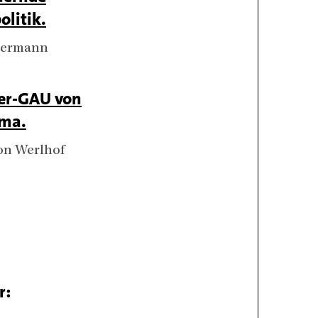
olitik.
mermann
er-GAU von
ma.
on Werlhof
r: