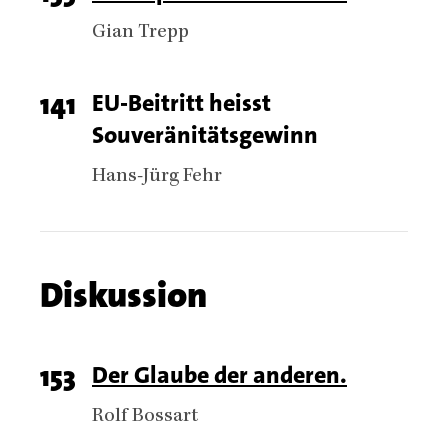
number
Authors
Gian Trepp
Page
141
Titel
EU-Beitritt heisst
Souveränitätsgewinn
number
Authors
Hans-Jürg Fehr
Chapter
Diskussion
name
Chapter
Page
153
Titel
Der Glaube der anderen.
articles
number
Authors
Rolf Bossart