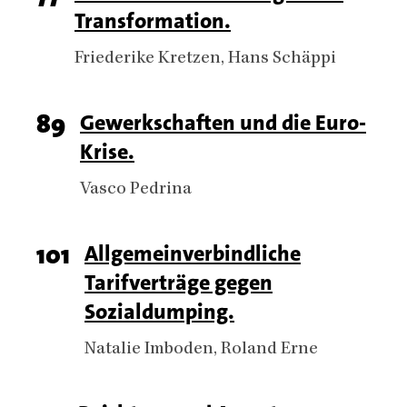
Transformation.
number
Authors
Friederike Kretzen
Hans Schäppi
Page
89
Titel
Gewerkschaften und die Euro-
Krise.
number
Authors
Vasco Pedrina
Page
101
Titel
Allgemeinverbindliche
Tarifverträge gegen
number
Sozialdumping.
Authors
Natalie Imboden
Roland Erne
Titel