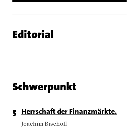
Chapters
Chapter
Editorial
name
Chapter
Schwerpunkt
name
Chapter
Page
5
Titel
Herrschaft der Finanzmärkte.
articles
number
Authors
Joachim Bischoff