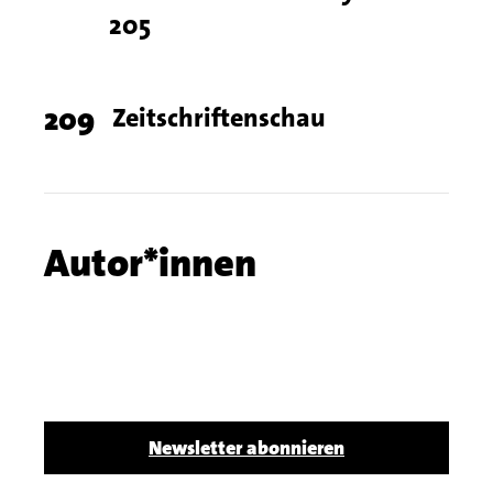
205
Page
209
Titel
Zeitschriftenschau
number
Chapter
Autor*innen
name
Body
Newsletter abonnieren