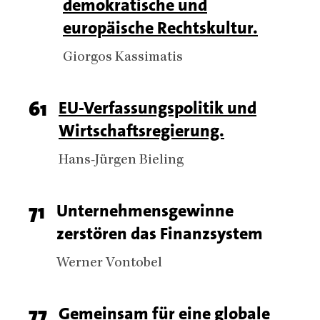
demokratische und
number
europäische Rechtskultur.
Authors
Giorgos Kassimatis
Page
61
Titel
EU-Verfassungspolitik und
Wirtschaftsregierung.
number
Authors
Hans-Jürgen Bieling
Page
71
Titel
Unternehmensgewinne
zerstören das Finanzsystem
number
Authors
Werner Vontobel
Page
77
Titel
Gemeinsam für eine globale