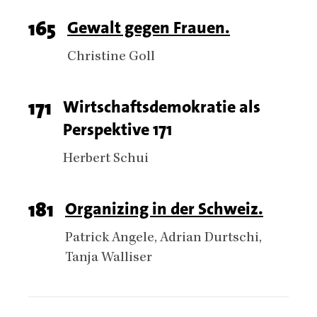
Page
165
Titel
Gewalt gegen Frauen.
number
Authors
Christine Goll
Page
171
Titel
Wirtschaftsdemokratie als
Perspektive 171
number
Authors
Herbert Schui
Page
181
Titel
Organizing in der Schweiz.
number
Authors
Patrick Angele
Adrian Durtschi
Tanja Walliser