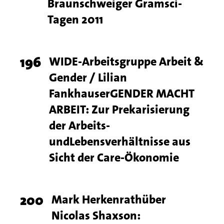
Braunschweiger Gramsci-
Tagen 2011
Page
196
Titel
WIDE-Arbeitsgruppe Arbeit &
Gender / Lilian
number
FankhauserGENDER MACHT
ARBEIT: Zur Prekarisierung
der Arbeits-
undLebensverhältnisse aus
Sicht der Care-Ökonomie
Page
200
Titel
Mark Herkenrathüber
Nicolas Shaxson:
number