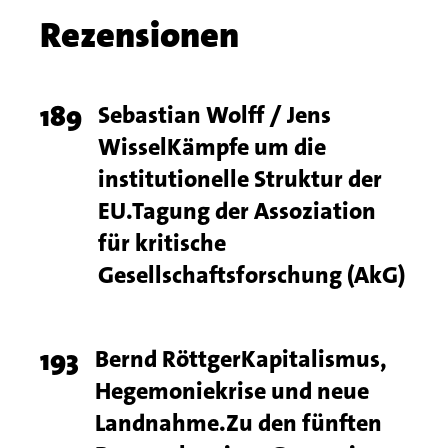
Chapter
Rezensionen
name
Chapter
Page
189
Titel
Sebastian Wolff / Jens
articles
WisselKämpfe um die
number
institutionelle Struktur der
EU.Tagung der Assoziation
für kritische
Gesellschaftsforschung (AkG)
Page
193
Titel
Bernd RöttgerKapitalismus,
Hegemoniekrise und neue
number
Landnahme.Zu den fünften