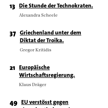
Page
13
Titel
Die Stunde der Technokraten.
number
Authors
Alexandra Scheele
Page
37
Titel
Griechenland unter dem
Diktat der Troika.
number
Authors
Gregor Kritidis
Page
21
Titel
Europäische
Wirtschaftsregierung.
number
Authors
Klaus Dräger
Page
49
Titel
EU verstösst gegen