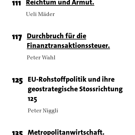
Page
111
Reichtum und Armut.
number
Authors
Ueli Mäder
Page
117
Titel
Durchbruch für die
Finanztransaktionssteuer.
number
Authors
Peter Wahl
Page
125
Titel
EU-Rohstoffpolitik und ihre
geostrategische Stossrichtung
number
125
Authors
Peter Niggli
Page
135
Titel
Metropolitanwirtschaft.