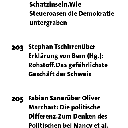
Schatzinseln.Wie
Steueroasen die Demokratie
untergraben
Page
203
Titel
Stephan Tschirrenüber
Erklärung von Bern (Hg.):
number
Rohstoff.Das gefährlichste
Geschäft der Schweiz
Page
205
Titel
Fabian Sanerüber Oliver
Marchart: Die politische
number
Differenz.Zum Denken des
Politischen bei Nancy et al.