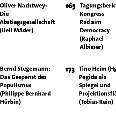
e
Titel
Oliver Nachtwey:
Page
165
Titel
Tagungsberic
Die
Kongress
ber
number
Abstiegsgesellschaft
Reclaim
(Ueli Mäder)
Democracy
(Raphael
Albisser)
e
Titel
Bernd Stegemann:
Page
173
Titel
Tino Heim (Hg
Das Gespenst des
Pegida als
ber
number
Populismus
Spiegel und
(Philippe Bernhard
Projektionsfl
Hürbin)
(Tobias Rein)