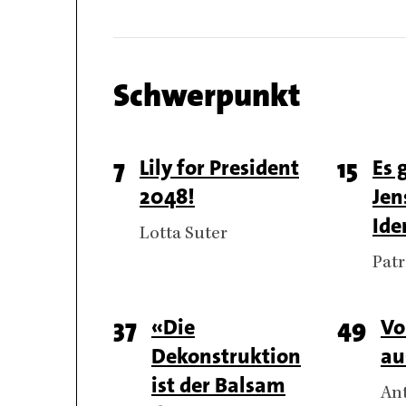
Chapter
Schwerpunkt
name
Chapter
Page
7
Titel
Lily for President
Page
15
Titel
Es 
articles
2048!
Jen
number
numb
Ide
Authors
Lotta Suter
Aut
Patr
Page
37
Titel
«Die
Page
49
Tite
Vo
Dekonstruktion
au
number
numb
ist der Balsam
Au
An