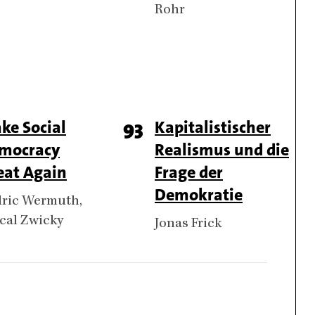
Rohr
l
ke Social
Page
93
Titel
Kapitalistischer
mocracy
Realismus und die
er
number
eat Again
Frage der
Demokratie
hors
ric Wermuth
cal Zwicky
Authors
Jonas Frick