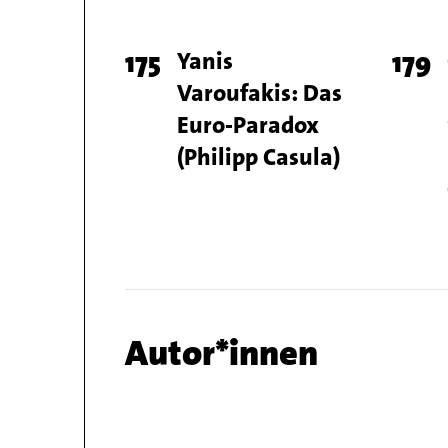
Page
175
Titel
Yanis
Pag
179
Varoufakis: Das
number
num
Euro-Paradox
(Philipp Casula)
Chapter
Autor*innen
name