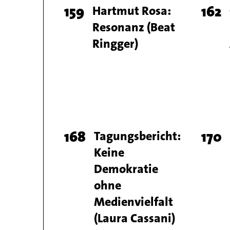
Page
159
Titel
Hartmut Rosa:
Pag
162
Resonanz (Beat
number
num
Ringger)
Page
168
Titel
Tagungsbericht:
Pag
170
Keine
number
num
Demokratie
ohne
Medienvielfalt
(Laura Cassani)