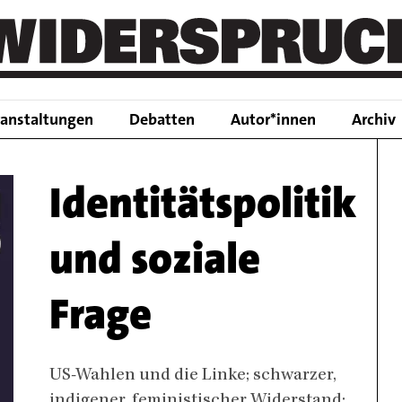
Main
ranstaltungen
Debatten
Autor*innen
Archiv
navigation
Identitätspolitik
und soziale
Frage
Body
US-Wahlen und die Linke; schwarzer,
indigener, feministischer Widerstand;