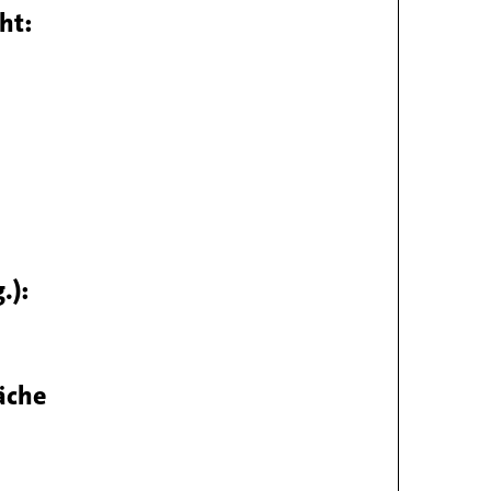
ht:
.):
äche