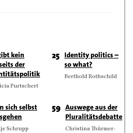
gibt kein
Page
25
Titel
Identity politics –
seits der
so what?
er
number
ntitätspolitik
Authors
Berthold Rothschild
hors
icia Purtschert
l
n sich selbst
Page
59
Titel
Auswege aus der
sgehen
Pluralitätsdebatte
er
number
thors
tje Schrupp
Authors
Christina Thürmer-