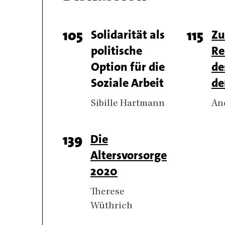
Chapter
Page
105
Titel
Solidarität als
Page
115
Tite
Zu
articles
politische
Re
number
numb
Option für die
de
Soziale Arbeit
de
Authors
Sibille Hartmann
Au
An
Page
139
Titel
Die
Altersvorsorge
number
2020
Authors
Therese
Wüthrich