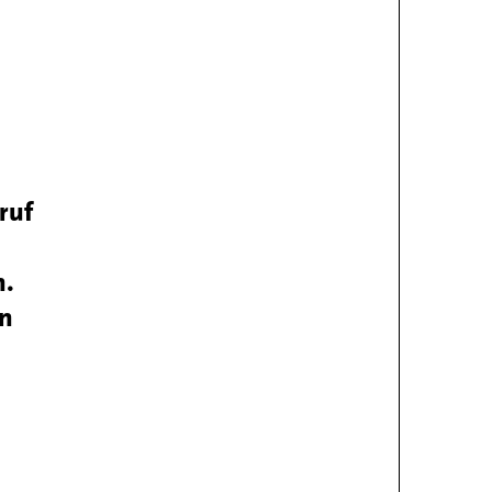
ruf
n.
n