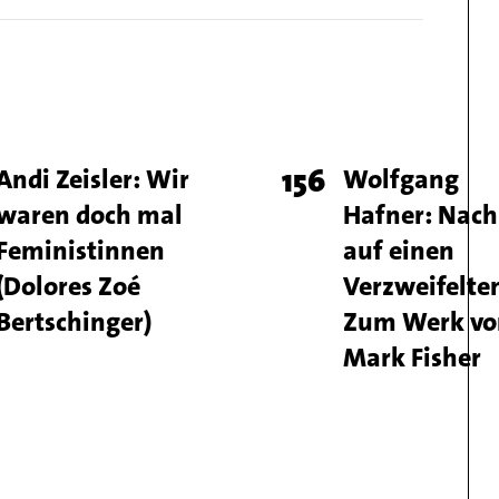
e
Titel
Andi Zeisler: Wir
Page
156
Titel
Wolfgang
waren doch mal
Hafner: Nach
ber
number
Feministinnen
auf einen
(Dolores Zoé
Verzweifelte
Bertschinger)
Zum Werk vo
Mark Fisher