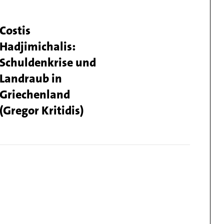
e
Titel
Costis
Hadjimichalis:
ber
Schuldenkrise und
Landraub in
Griechenland
(Gregor Kritidis)