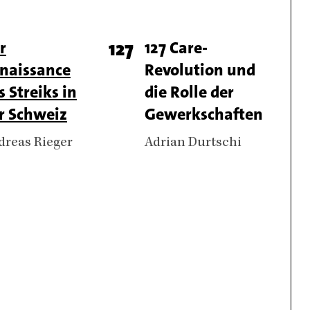
l
r
Page
127
Titel
127 Care-
naissance
Revolution und
er
number
s Streiks in
die Rolle der
r Schweiz
Gewerkschaften
thors
dreas Rieger
Authors
Adrian Durtschi