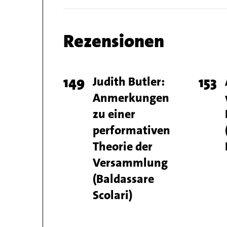
Chapter
Rezensionen
name
Chapter
Page
149
Titel
Judith Butler:
Pag
153
articles
Anmerkungen
number
num
zu einer
performativen
Theorie der
Versammlung
(Baldassare
Scolari)