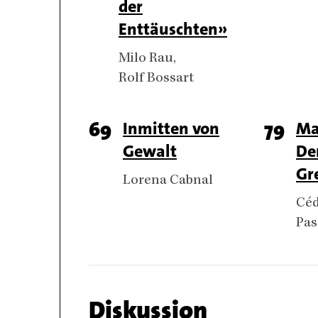
der
Enttäuschten»
Authors
Milo Rau
Rolf Bossart
Page
69
Titel
Inmitten von
Page
79
Tite
Ma
Gewalt
De
number
numb
Gr
Authors
Lorena Cabnal
Aut
Céd
Pas
Chapter
Diskussion
name