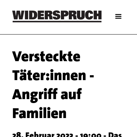
Skip
to
main
content
Main
Versteckte
navigation
Täter:innen -
Angriff auf
Familien
28. Februar 2023 - 19:00 - Das