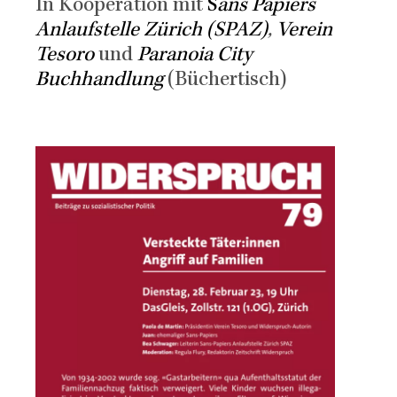
In Kooperation mit
S
ans Papiers
Anlaufstelle Zürich (SPAZ)
,
Verein
Tesoro
und
Paranoia City
Buchhandlung
(Büchertisch)
Image
Image