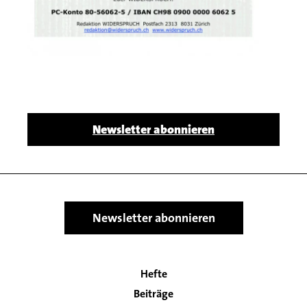
Body
Newsletter abonnieren
Newsletter abonnieren
Hefte
Main
Beiträge