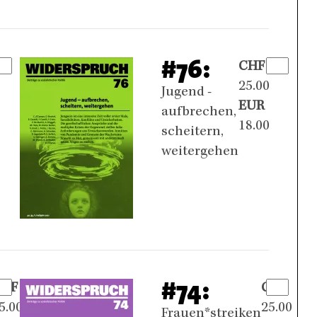
#76:
CHF
25.00
Jugend -
EUR
aufbrechen,
18.00
scheitern,
weitergehen
#74:
CHF
CHF
5.00
25.00
Frauen*streiken