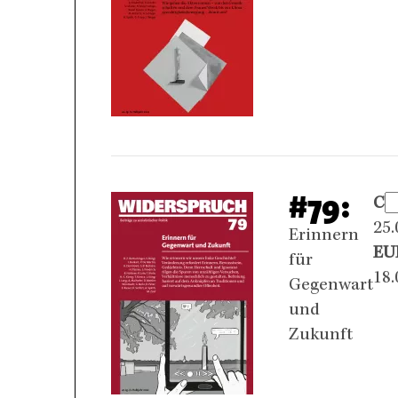
#79:
CH
25.
Erinnern
EU
für
18.
Gegenwart
und
Zukunft