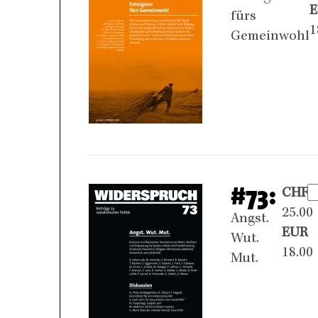
fürs
1
Gemeinwohl
#73:
CHF
25.00
Angst.
EUR
Wut.
18.00
Mut.