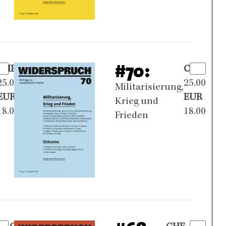
#70:
CHF
CHF
25.00
25.00
Militarisierung,
EUR
EUR
Krieg und
18.00
18.00
Frieden