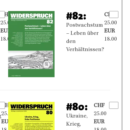
#82:
CHF
CHF
25.00
25.00
Postwachstum
EUR
EUR
,
– Leben über
18.00
18.00
den
Verhältnissen?
#80:
CHF
CHF
25.00
25.00
g
Ukraine,
EUR
EUR
Krieg,