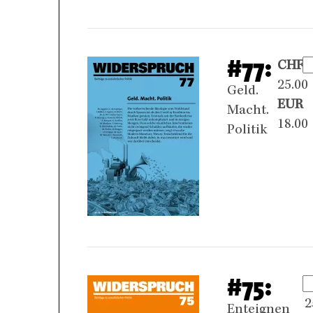
#77:
CHF
25.00
Geld.
EUR
Macht.
18.00
Politik
#75:
2
Enteignen