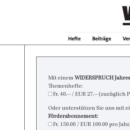
Skip
to
main
content
Hefte
Beiträge
Ve
Mit einem
WIDERSPRUCH Jahre
Themenhefte:
Fr. 40.-- / EUR 27.-- (zuzüglic
Oder unterstützen Sie uns mit 
Förderabonnement:
Fr. 150.00 / EUR 100.00 pro Jah