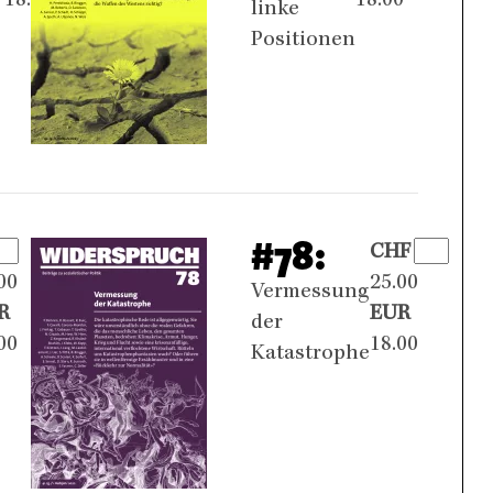
18.00
18.00
linke
Positionen
#78:
F
CHF
00
25.00
Vermessung
R
EUR
der
00
18.00
Katastrophe