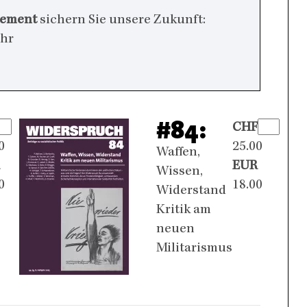
nement
sichern Sie unsere Zukunft:
ehr
#84:
CHF
0
25.00
Waffen,
EUR
Wissen,
0
18.00
Widerstand
Kritik am
neuen
Militarismus