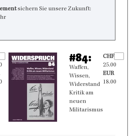
nement
sichern Sie unsere Zukunft:
ehr
#84:
CHF
0
25.00
Waffen,
EUR
Wissen,
0
18.00
Widerstand
Kritik am
neuen
Militarismus