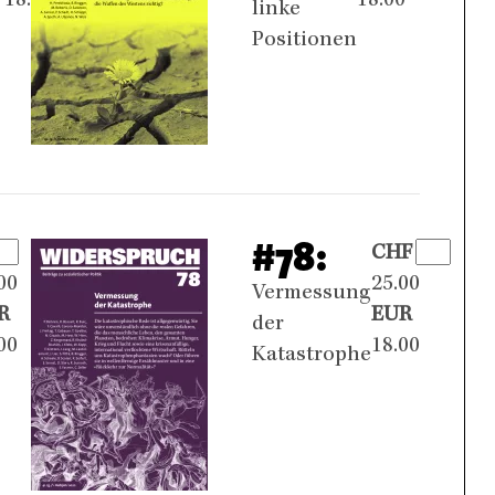
18.00
18.00
linke
Positionen
#78:
F
CHF
00
25.00
Vermessung
R
EUR
der
00
18.00
Katastrophe