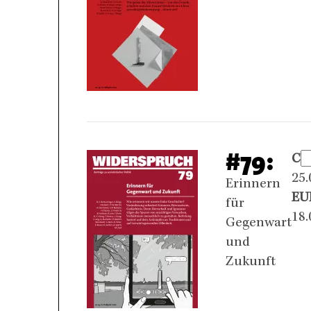
#79:
CH
25.
Erinnern
EU
für
18.
Gegenwart
und
Zukunft