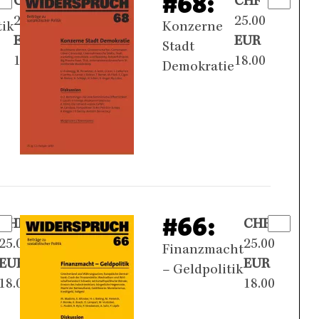
#68:
CHF
CHF
25.00
25.00
tik
Konzerne
EUR
EUR
Stadt
18.00
18.00
Demokratie
#66:
CHF
CHF
25.00
25.00
Finanzmacht
EUR
EUR
– Geldpolitik
18.00
18.00