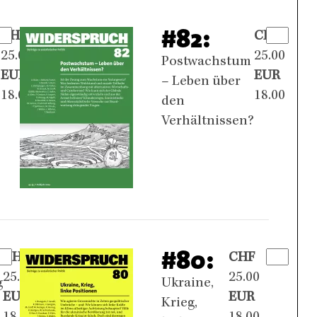
#82:
CHF
CHF
25.00
25.00
Postwachstum
EUR
EUR
,
– Leben über
18.00
18.00
den
Verhältnissen?
#80:
CHF
CHF
25.00
25.00
g
Ukraine,
EUR
EUR
Krieg,