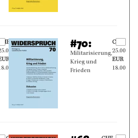
#70:
CHF
CHF
25.00
25.00
Militarisierung,
EUR
EUR
Krieg und
18.00
18.00
Frieden