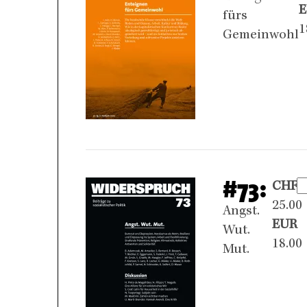
fürs
1
Gemeinwohl
#73:
CHF
25.00
Angst.
EUR
Wut.
18.00
Mut.