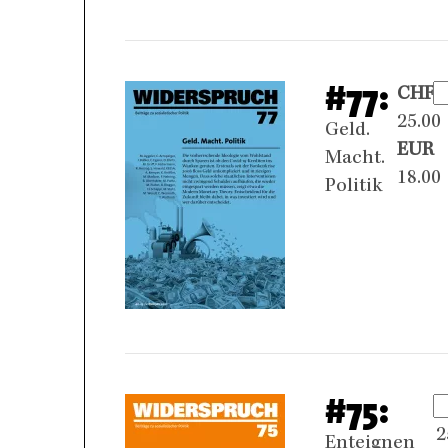
#77:
CHF
25.00
Geld.
EUR
Macht.
18.00
Politik
#75:
2
Enteignen