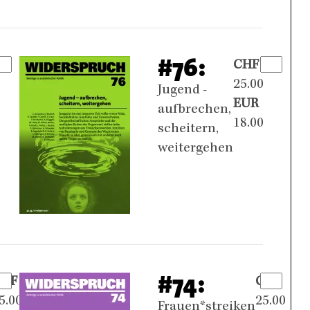
#76:
CHF
25.00
Jugend -
EUR
aufbrechen,
18.00
scheitern,
weitergehen
#74:
CHF
CHF
5.00
25.00
Frauen*streiken