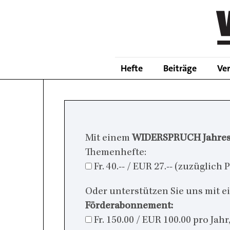
Skip
to
main
content
Hefte
Beiträge
Ve
Mit einem
WIDERSPRUCH Jahre
Themenhefte:
Fr. 40.-- / EUR 27.-- (zuzüglic
Oder unterstützen Sie uns mit 
Förderabonnement:
Fr. 150.00 / EUR 100.00 pro Jah