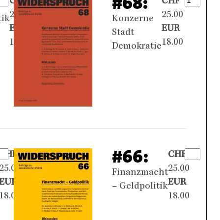
#68:
CHF
CHF
25.00
25.00
tik
Konzerne
EUR
EUR
Stadt
18.00
18.00
Demokratie
#66:
CHF
CHF
25.00
25.00
Finanzmacht
EUR
EUR
– Geldpolitik
18.00
18.00