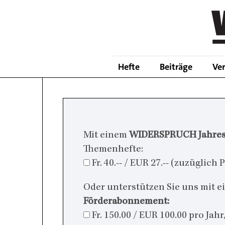
Skip
to
main
content
Hefte
Beiträge
Ve
Mit einem
WIDERSPRUCH Jahre
Themenhefte:
Fr. 40.-- / EUR 27.-- (zuzüglic
Oder unterstützen Sie uns mit 
Förderabonnement:
Fr. 150.00 / EUR 100.00 pro Jah