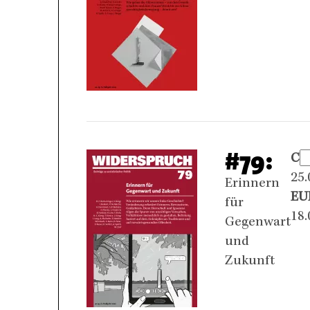
#79:
CH
25.
Erinnern
EU
für
18.
Gegenwart
und
Zukunft