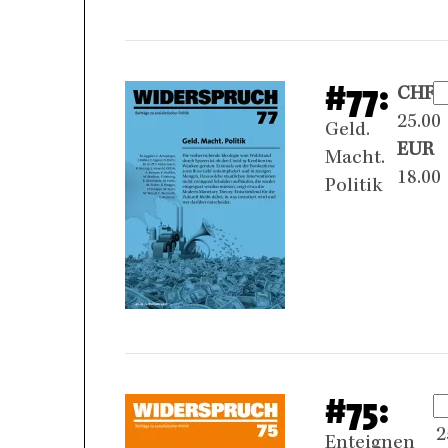
#77:
CHF
25.00
Geld.
EUR
Macht.
18.00
Politik
#75:
2
Enteignen