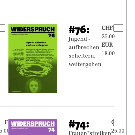
#76:
CHF
25.00
Jugend -
EUR
aufbrechen,
18.00
scheitern,
weitergehen
#74:
CHF
CHF
5.00
25.00
Frauen*streiken