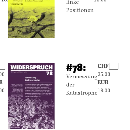
18.00
18.00
linke
Positionen
#78:
F
CHF
00
25.00
Vermessung
R
EUR
der
00
18.00
Katastrophe