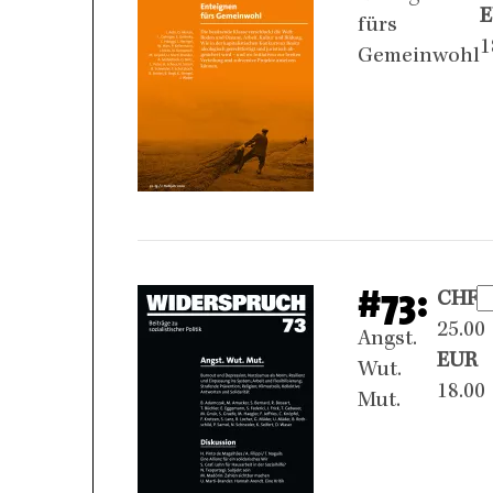
fürs
1
Gemeinwohl
#73:
CHF
25.00
Angst.
EUR
Wut.
18.00
Mut.