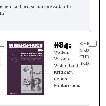
nement
sichern Sie unsere Zukunft:
ehr
#84:
CHF
0
25.00
Waffen,
EUR
Wissen,
0
18.00
Widerstand
Kritik am
neuen
Militarismus