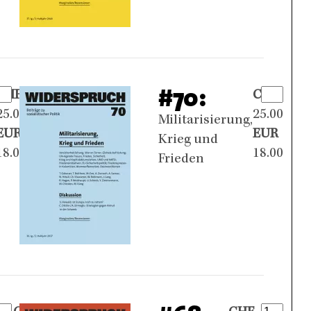
#70:
CHF
CHF
25.00
25.00
Militarisierung,
EUR
EUR
Krieg und
18.00
18.00
Frieden