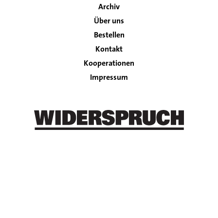
Archiv
Über uns
Bestellen
Kontakt
Footer
Kooperationen
Impressum