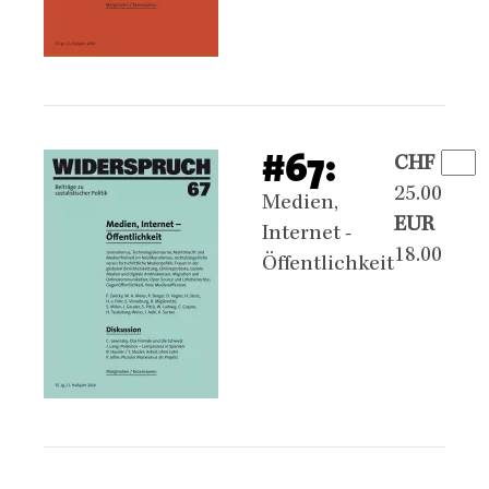
#67:
CHF
25.00
Medien,
EUR
Internet -
18.00
Öffentlichkeit