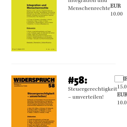
Integration und
EUR
Menschenrechte
10.00
#58:
CH
15.
Steuergerechtigkeit
EU
– umverteilen!
10.