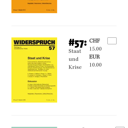
#57:
CHF
15.00
Staat
EUR
und
10.00
Krise