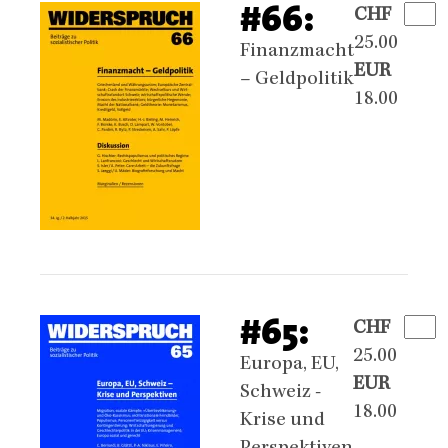
#66:
CHF
25.00
Finanzmacht
EUR
– Geldpolitik
18.00
#65:
CHF
25.00
Europa, EU,
EUR
Schweiz -
18.00
Krise und