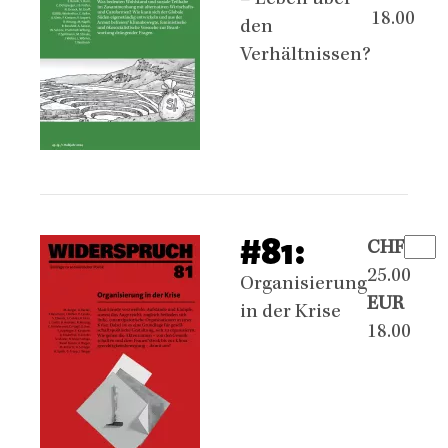
– Leben über
18.00
den
Verhältnissen?
#81:
CHF
25.00
Organisierung
EUR
in der Krise
18.00