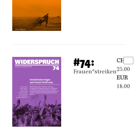
#74:
CHF
25.00
Frauen*streiken
EUR
18.00