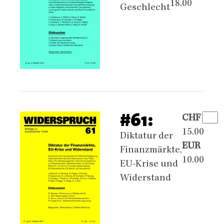
18.00
Geschlecht
#61:
CHF
15.00
Diktatur der
EUR
Finanzmärkte,
10.00
EU-Krise und
Widerstand