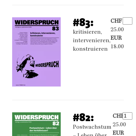
#83:
CHF
25.00
kritisieren,
EUR
intervenieren,
18.00
konstruieren
#82:
CHF
25.00
Postwachstum
EUR