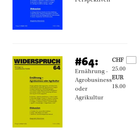
Perspektiven
#64:
CHF
25.00
Ernährung -
EUR
Agrobusiness
18.00
oder
Agrikultur