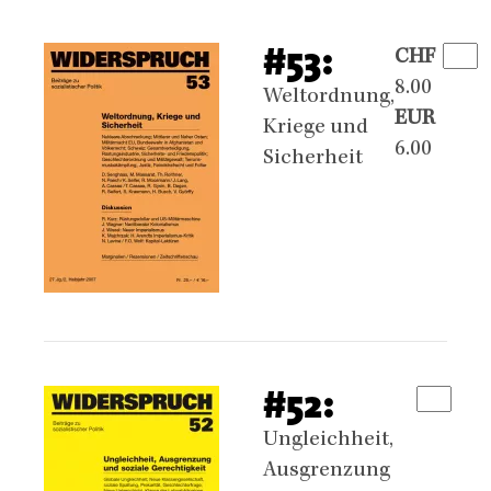
#53:
CHF
8.00
Weltordnung,
EUR
Kriege und
6.00
Sicherheit
#52:
Ungleichheit,
Ausgrenzung