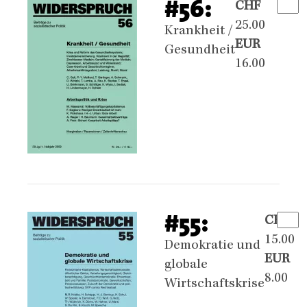
#56:
CHF
25.00
Krankheit /
EUR
Gesundheit
16.00
#55:
CHF
15.00
Demokratie und
EUR
globale
8.00
Wirtschaftskrise