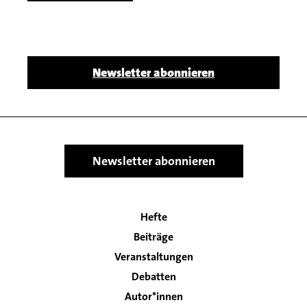
Body
Newsletter abonnieren
Newsletter abonnieren
Hefte
Main
Beiträge
navigation
Veranstaltungen
Debatten
Autor*innen