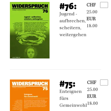
#76:
CHF
25.00
Jugend -
EUR
aufbrechen,
18.00
scheitern,
weitergehen
#75:
CHF
25.00
Enteignen
EUR
fürs
18.00
Gemeinwohl