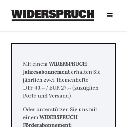
Skip
to
main
content
Main
navigation
Mit einem
WIDERSPRUCH
Jahresabonnement
erhalten Sie
jährlich zwei Themenhefte:
Fr. 40.-- / EUR 27.-- (zuzüglich
Porto und Versand)
Oder unterstützen Sie uns mit
einem
WIDERSPRUCH
Förderabonnement: