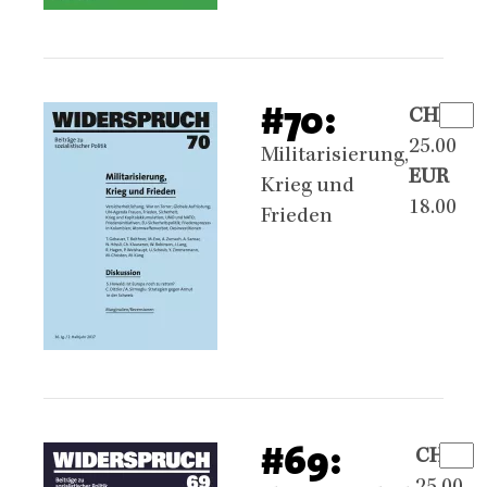
#70:
CHF
25.00
Militarisierung,
EUR
Krieg und
18.00
Frieden
#69:
CHF