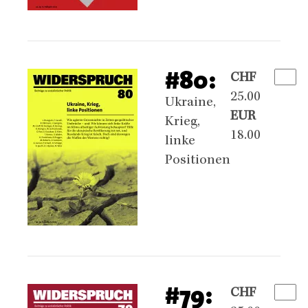
#80:
CHF
25.00
Ukraine,
EUR
Krieg,
18.00
linke
Positionen
#79:
CHF