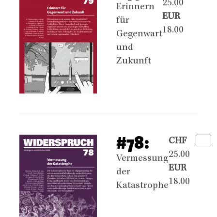
25.00
Erinnern
EUR
für
18.00
Gegenwart
und
Zukunft
#78:
CHF
25.00
Vermessung
EUR
der
18.00
Katastrophe