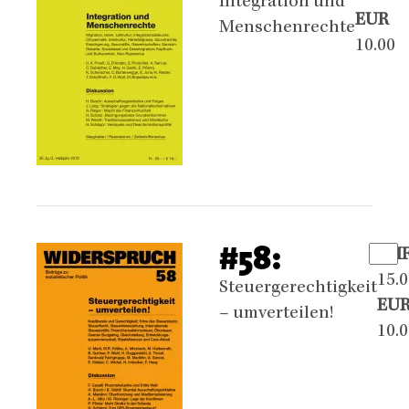
Integration und
EUR
Menschenrechte
10.00
#58:
CH
15.
Steuergerechtigkeit
EU
– umverteilen!
10.