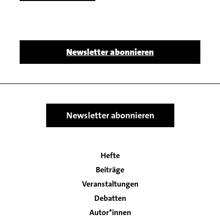
Body
Newsletter abonnieren
Newsletter abonnieren
Hefte
Main
Beiträge
navigation
Veranstaltungen
Debatten
Autor*innen