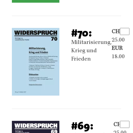
#70:
CHF
25.00
Militarisierung,
EUR
Krieg und
18.00
Frieden
#69:
CHF