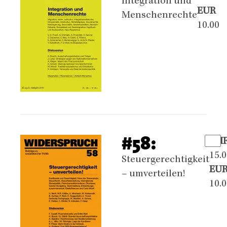
Integration und
EUR
Menschenrechte
10.00
#58:
CH
15.
Steuergerechtigkeit
EU
– umverteilen!
10.