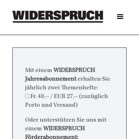
Skip
to
main
content
Main
navigation
Mit einem
WIDERSPRUCH
Jahresabonnement
erhalten Sie
jährlich zwei Themenhefte:
Fr. 40.-- / EUR 27.-- (zuzüglich
Porto und Versand)
Oder unterstützen Sie uns mit
einem
WIDERSPRUCH
Förderabonnement: