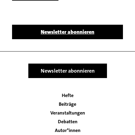
Body
Newsletter abonnieren
Newsletter abonnieren
Hefte
Main
Beiträge
navigation
Veranstaltungen
Debatten
Autor*innen