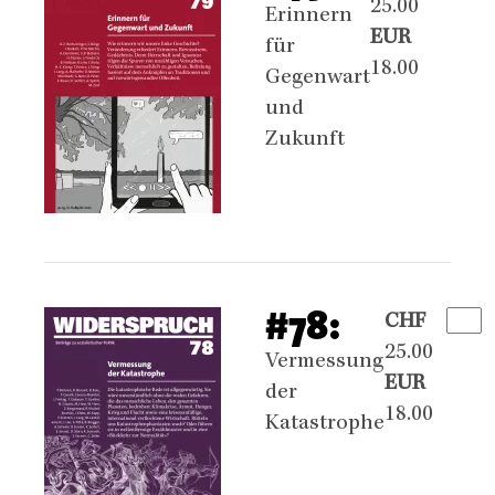
25.00
Erinnern
EUR
für
18.00
Gegenwart
und
Zukunft
#78:
CHF
25.00
Vermessung
EUR
der
18.00
Katastrophe