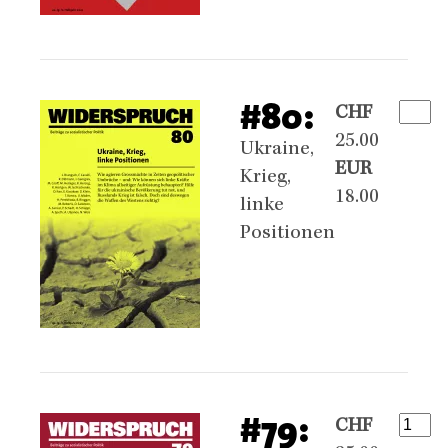
#80:
CHF
25.00
Ukraine,
EUR
Krieg,
18.00
linke
Positionen
#79:
CHF